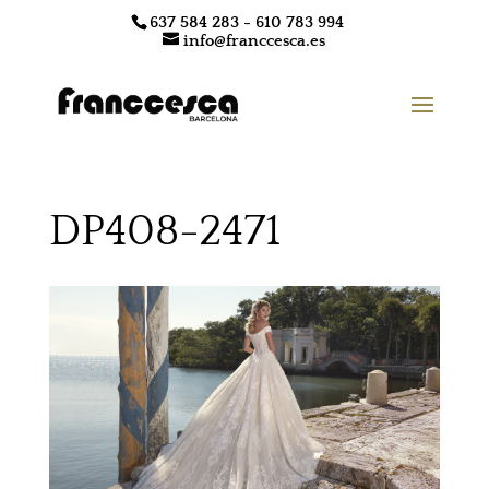
637 584 283 - 610 783 994
info@franccesca.es
DP408-2471