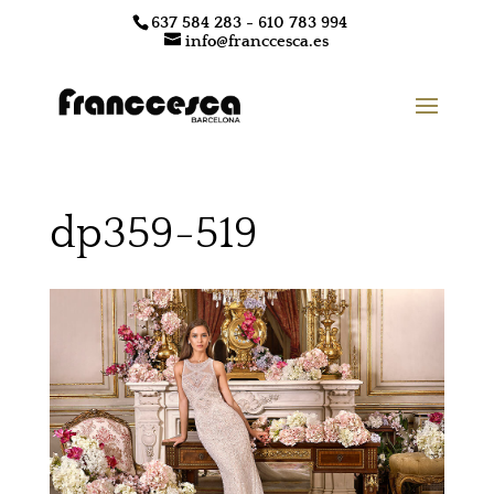
637 584 283 - 610 783 994
info@franccesca.es
dp359-519