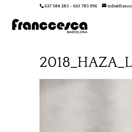
637 584 283 - 610 783 994
info@francc
2018_HAZA_