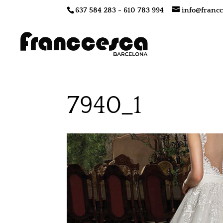
637 584 283 - 610 783 994
info@francc
7940_1