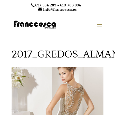
637 584 283 - 610 783 994
info@franccesca.es
2017_GREDOS_ALMA