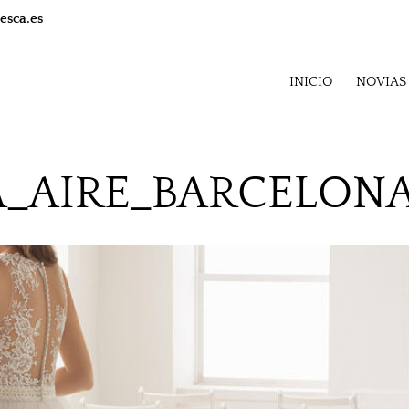
esca.es
INICIO
NOVIAS
A_AIRE_BARCELON