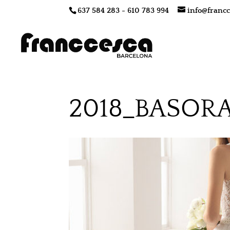
637 584 283 - 610 783 994
info@francc
2018_BASOR