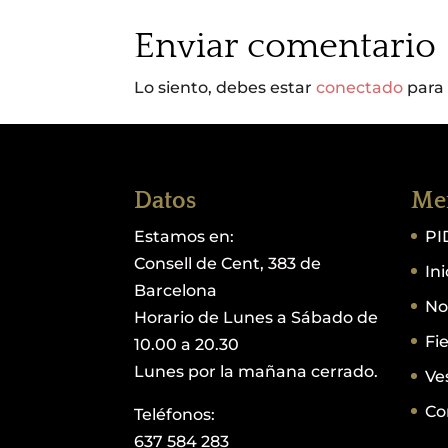
Enviar comentario
Lo siento, debes estar
conectado
para 
Datos
Me
Estamos en:
PI
Consell de Cent, 383 de
Ini
Barcelona
No
Horario de Lunes a Sábado de
Fi
10.00 a 20.30
Lunes por la mañana cerrado.
Ve
Co
Teléfonos:
637 584 283