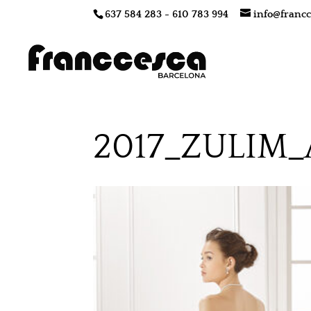
637 584 283 - 610 783 994
info@francc
2017_ZULIM_