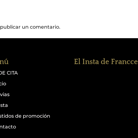
publicar un comentario.
nú
El Insta de Francc
DE CITA
cio
vias
esta
stidos de promoción
ntacto