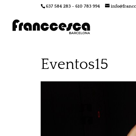
637 584 283 - 610 783 994
info@francc
Eventos15