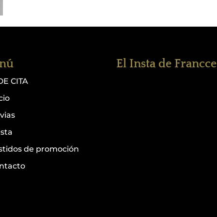
nú
El Insta de Francc
DE CITA
cio
vias
esta
stidos de promoción
ntacto