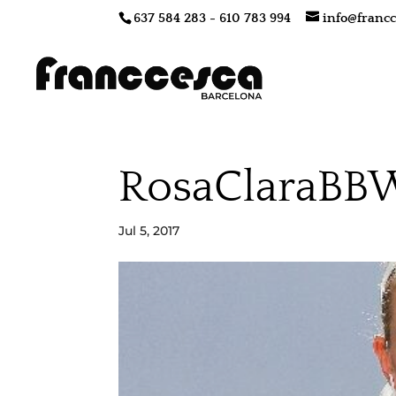
637 584 283 - 610 783 994
info@francc
RosaClaraBB
Jul 5, 2017