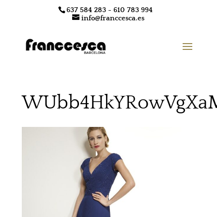
637 584 283 - 610 783 994
info@franccesca.es
WUbb4HkYRowVgXaMp