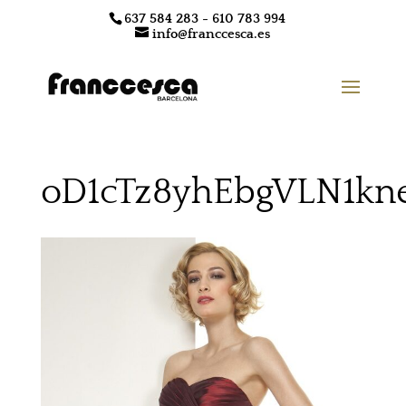
637 584 283 - 610 783 994
info@franccesca.es
oD1cTz8yhEbgVLN1kne