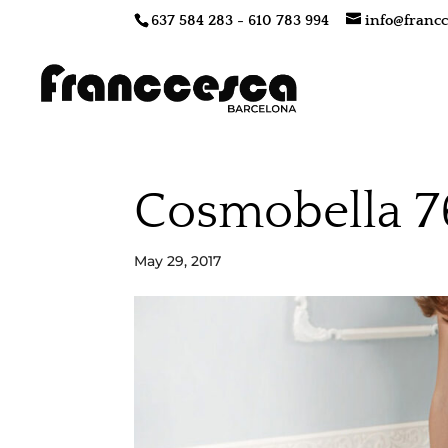
637 584 283 - 610 783 994
info@francc
Cosmobella 7
May 29, 2017